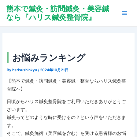
内
Post
Main
熊本で鍼灸・訪問鍼灸・美容鍼
容
navigation
なら『ハリス鍼灸整骨院』
Men
を
ス
キ
ッ
プ
お悩みランキング
By
hsrisushinkyu
/
2024年10月21日
【熊本で鍼灸・訪問鍼灸・美容鍼・整骨ならハリス鍼灸整
骨院へ】
日頃からハリス鍼灸整骨院をご利用いただきありがとうご
ざいます。
鍼灸ってどのような時に受けるの？という声をいただきま
す。
そこで、鍼灸施術（美容鍼を含む）を受ける患者様のお悩